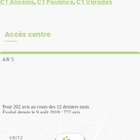
CT Ancenis
,
CT Pouance
,
CT Varades
Accès centre