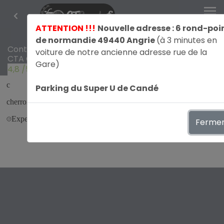
menu
ATTENTION !!!
Nouvelle adresse : 6 rond-poi
de normandie 49440 Angrie
(à 3 minutes en
Contrôle Technique
voiture de notre ancienne adresse rue de la
CTA Candé
Gare)
4,8
/5
avis par GetmyOpinion
Parking du Super U de Candé
Ferme